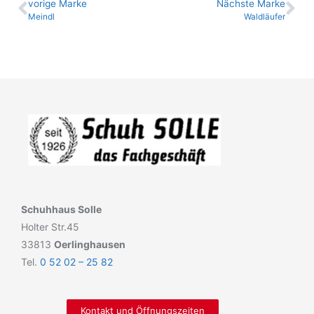
vo­ri­ge Marke
Nächste Marke
Meindl
Waldläufer
Schuhhaus Solle
Holter Str.45
33813
Oerlinghausen
Tel.
0 52 02 – 25 82
Kontakt und Öffnungszeiten